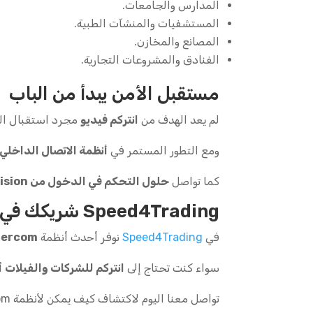
المدارس والجامعات.
المستشفيات والمنشآت الطبية.
المصانع والمخازن.
الفنادق والمشروعات التجارية.
مستقبل الأمن يبدأ من الباب
لم يعد الهدف من
انتركم فيديو
مجرد استقبال الزو
ومع التطور المستمر في
أنظمة الاتصال الداخلي
كما تواصل
حلول التحكم في الدخول من Hikvision
Speed4Trading شريكك في حلول Hikvision
في
Speed4Trading
نوفر أحدث أنظمة
tercom
سواء كنت تحتاج إلى
انتركم للشركات والفيلات
أ
تواصل معنا اليوم لاكتشاف كيف يمكن لأنظمة Hikvision Video Intercom تطوير مستوى الأمان والتحكم في الدخول داخل منشأتك.