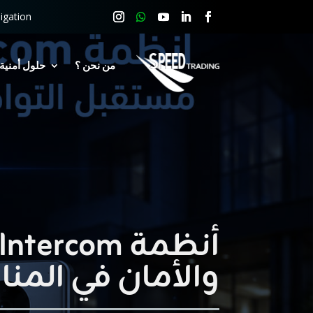
igation
من نحن ؟
حلول أمنية
والأمان في المن