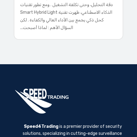
دقة التحليل، وحتى تكلفة التشغيل . ومع تطور تقنيات
الذكاء الاصطناعي، ظهرت تقنية Smart Hybrid Light
كحل ذكي يجمع بين الأداء العالي والكفاءة . لكن
السؤال الأهم : لماذا أصبحت...
Speed4Trading
is a premier provider of security
solutions, specializing in cutting-edge surveillance