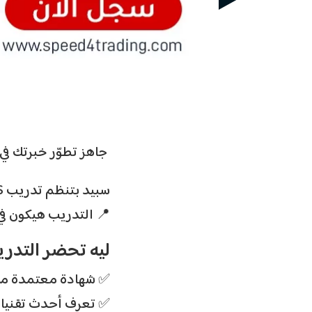
جاهز تطوّر خ HCSA-SAAS؟
سبيد بتنظم تدريب HCSA-SAAS المعتمد من هيكفيجن بقيادة المهندس المعتمد/ زياد ناصر
التدريب هيكون في القاهرة يوم 10 يوليو، وهيكون فرصة مميزة لكل اSAAS.
ليه تحضر التدر
شهادة معتمدة من ه
تعرف أحدث تقنيSAAS وإزاي تطبقها بفعالية