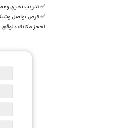
تدريب نظري وعملي 
فرص تواصل وشبكة ع
احجز مكانك دلوقتي )