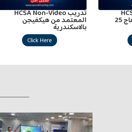
ريب
تدريب HCSA Non-Video
هيكفيجن مجاناً بسوهاج 25
المعتمد من هيكفيجن
بالاسكندرية
Click Here