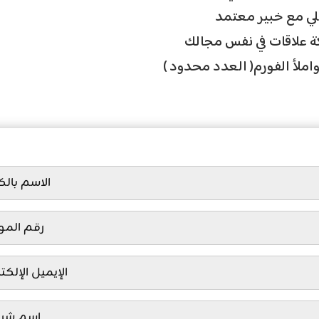
✅ مع خبير معتمد
✅ لاقات في نفس مجالك
 واملأ الفورم( العدد محدود