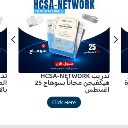
4
5
تدريب HCSA-NETWORK
ة
هيكفيجن مجاناً بسوهاج 25
الم
اغسطس
بال
Click Here