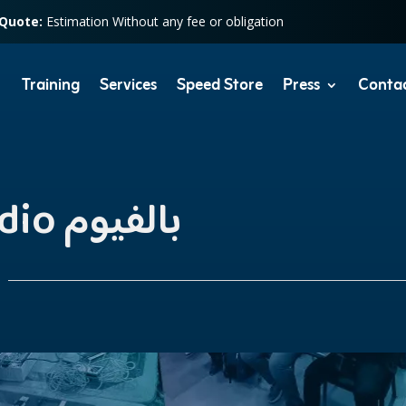
 Quote:
Estimation Without any fee or obligation
Training
Services
Speed Store
Press
Conta
تدريب HCSA-Audio بالفيوم