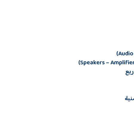
ريع
نية