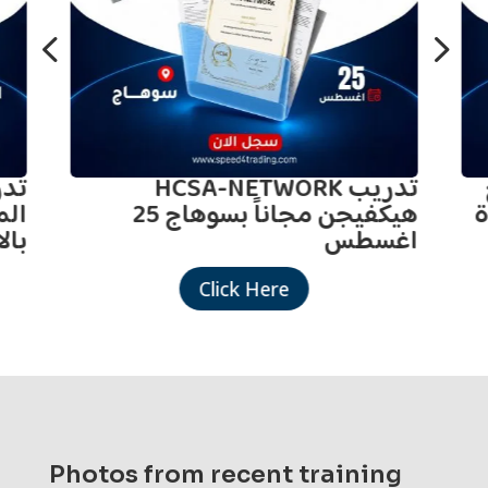
4
5
تدريب HCSA-NETWORK
ة
هيكفيجن مجاناً بسوهاج 25
الم
اغسطس
بال
Click Here
Photos from recent training