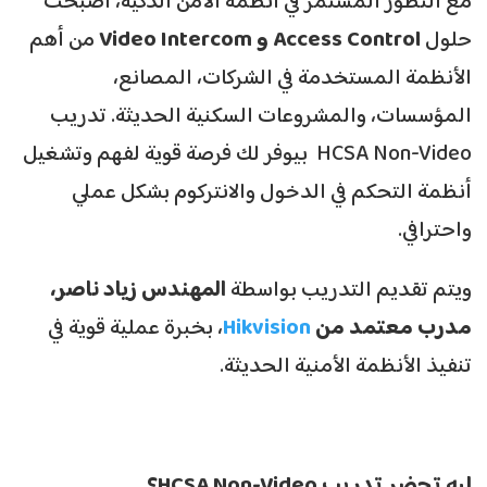
مع التطور المستمر في أنظمة الأمن الذكية، أصبحت
حلول
Access Control
و
Video Intercom
من أهم
الأنظمة المستخدمة في الشركات، المصانع،
المؤسسات، والمشروعات السكنية الحديثة. تدريب
HCSA Non-Video بيوفر لك فرصة قوية لفهم وتشغيل
أنظمة التحكم في الدخول والانتركوم بشكل عملي
واحترافي.
ويتم تقديم التدريب بواسطة
المهندس زياد ناصر،
مدرب معتمد من
Hikvision
، بخبرة عملية قوية في
تنفيذ الأنظمة الأمنية الحديثة.
ليه تحضر تدريب
HCSA Non-Video
؟