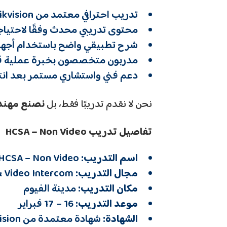
تدريب احترافي معتمد من Hikvision
محتوى تدريبي محدث وفقًا لاحتيا
شرح تطبيقي واضح باستخدام أجهز
مدربون متخصصون بخبرة عملية ق
دعم فني واستشاري مستمر بعد انت
نحن لا نقدم تدريبًا فقط، بل
نصنع مهند
تفاصيل تدريب HCSA – Non Video
اسم التدريب:
HCSA – Non Video
مجال التدريب:
Access Control & Video Intercom
مكان التدريب:
مدينة الفيوم
موعد التدريب:
16 – 17 فبراير
الشهادة:
شهادة معتمدة من Hikvision