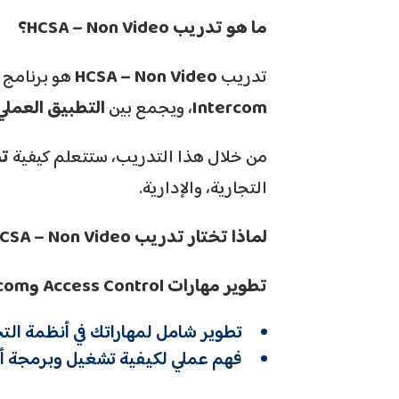
ما هو تدريب HCSA – Non Video
؟
تدريب
HCSA – Non Video
هو برنامج 
Intercom
، ويجمع بين
التطبيق العملي
من خلال هذا التدريب، ستتعلم كيفية
تص
التجارية، والإدارية.
لماذا تختار تدريب HCSA – Non Video
تطوير مهارات Access Control
وVideo Intercom
تطوير شامل لمهاراتك في أنظمة الت
فهم عملي لكيفية تشغيل وبرمجة أنظمة ntercom