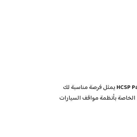
يمثل فرصة مناسبة لك
لاكتساب معرفة عملية ونظرية في وقت واحد. احجز مكانك الآن وابدأ في التعرف على حلول Hikvision الخاصة بأنظمة مواقف السيارات