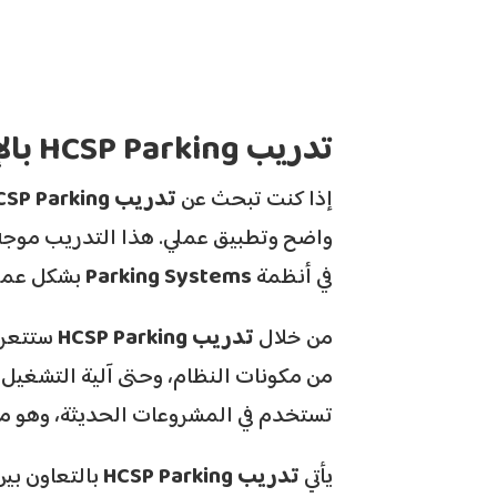
تدريب HCSP Parking بالإسكندرية مع شهادة معتمدة من Hikvision
إذا كنت تبحث عن
تدريب HCSP Parking
واضح وتطبيق عملي. هذا التدريب موجه ل
في أنظمة
Parking Systems
بشكل عمل
من خلال
تدريب HCSP Parking
ستتعرف 
من مكونات النظام، وحتى آلية التشغيل
تستخدم في المشروعات الحديثة، وهو ما
يأتي
تدريب HCSP Parking
بالتعاون بي