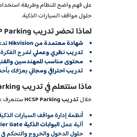
على فهم واضح للنظام وطريقة استخدامه
حلول مواقف السيارات الذكية.
لماذا تحضر تدريب HCSP Parking؟
شهادة معتمدة من Hikvision
تدعم
تدريب نظري وعملي
لشرح الفكرة و
محتوى مناسب للمهندسين والفني
تدريب احترافي ومجاني
يعرّفك بأحدث حلول s
ماذا ستتعلم في تدريب HCSP Parking؟
خلال
تدريب HCSP Parking
ستتعرف عل
أنظمة إدارة مواقف السيارات الذكية
آلية عمل
البوابات الذكية Barrier Gate
حلول الدخول والخروج والتحكم في ح