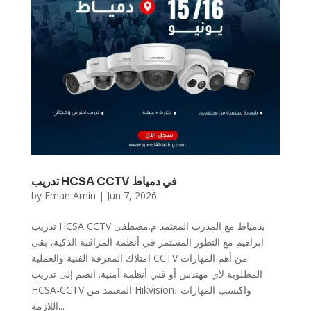
تدريب HCSA CCTV في دمياط
by
Eman Amin
|
Jun 7, 2026
تدريب HCSA CCTV بدمياط مع المدرب المعتمد م.مصطفى
ابراهيم مع التطور المستمر في أنظمة المراقبة الذكية، بقى
امتلاك المعرفة الفنية والعملية CCTV من أهم المهارات
المطلوبة لأي مهندس أو فني أنظمة أمنية. انضم إلى تدريب
HCSA-CCTV المعتمد من Hikvision، واكتسب المهارات
اللازمة...