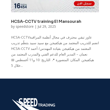
HCSA-CCTV training El Mansourah
by
speedstore
|
Jul 29, 2025
HCSA-CCTVعاوز تبقي محترف في مجال أنظمة المراقبة
انضم للتدريب المعتمد من هيكفيجن مع سبيد سبيد بتنظّم تدريب
HCSA-CCTV المعتمد من هيكفيجن بقيادة المهندس/ أحمد
نعمان – المدير العام للدعم الفني والمدرب المعتمد من
هيكفيجن. المكان: المنصورة 📍 التاريخ: 10 و11 أغسطس 📅
خلال 5...